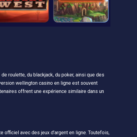
e roulette, du blackjack, du poker, ainsi que des
 version wellington casino en ligne est souvent
rtenaires offrent une expérience similaire dans un
 officiel avec des jeux d’argent en ligne. Toutefois,