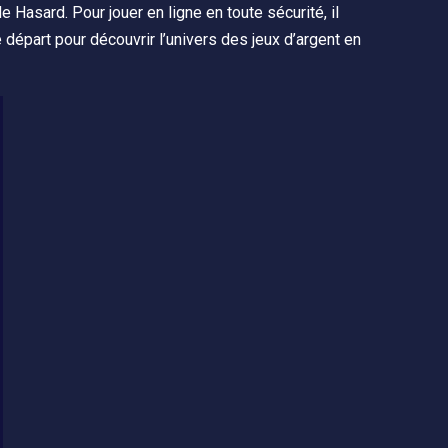
Hasard. Pour jouer en ligne en toute sécurité, il
 départ pour découvrir l’univers des jeux d’argent en