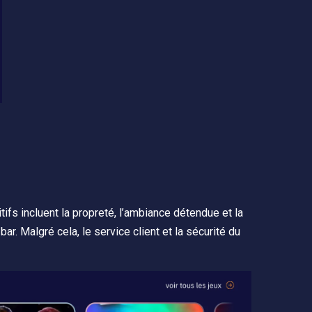
ifs incluent la propreté, l’ambiance détendue et la
r. Malgré cela, le service client et la sécurité du