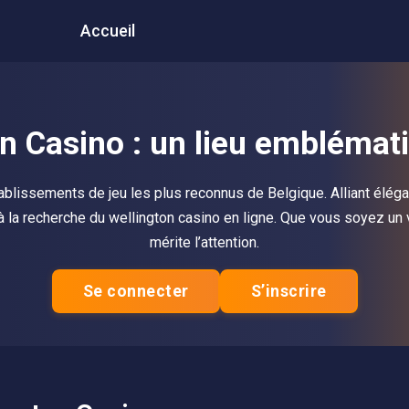
Accueil
n Casino : un lieu emblémat
tablissements de jeu les plus reconnus de Belgique. Alliant élégan
à la recherche du wellington casino en ligne. Que vous soyez un v
mérite l’attention.
Se connecter
S’inscrire