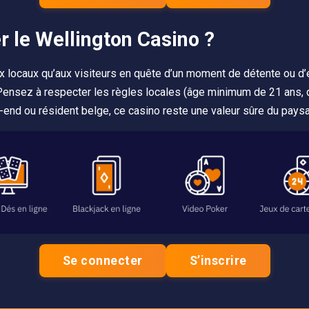
er le Wellington Casino ?
x locaux qu’aux visiteurs en quête d’un moment de détente ou d’ém
ensez à respecter les règles locales (âge minimum de 21 ans, d
end ou résident belge, ce casino reste une valeur sûre du paysa
Se connecter
S’inscrire