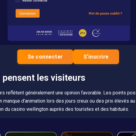
Se connecter
S’inscrire
 pensent les visiteurs
rs reflètent généralement une opinion favorable. Les points posit
n manque d’animation lors des jours creux ou des prix élevés au ba
ion du casino wellington auprès des touristes et des habitués.