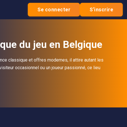
Se connecter
S’inscrire
ique du jeu en Belgique
ce classique et offres modernes, il attire autant les
isiteur occasionnel ou un joueur passionné, ce lieu