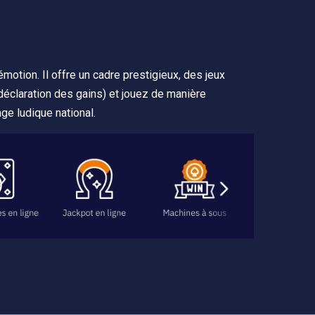
otion. Il offre un cadre prestigieux, des jeux
éclaration des gains) et jouez de manière
ge ludique national.