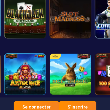
Se connecter
S’inscrire