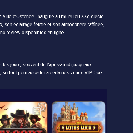
ville d’Ostende. Inauguré au milieu du XXe siècle,
, son éclairage feutré et son atmosphère raffinée,
o review disponibles en ligne.
les jours, souvent de l’après-midi jusqu’aux
re, surtout pour accéder à certaines zones VIP. Que